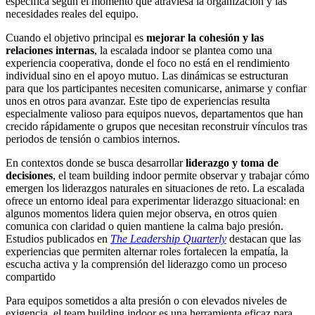
específica según el momento que atraviesa la organización y las
necesidades reales del equipo.
Cuando el objetivo principal es
mejorar la cohesión y las
relaciones internas
, la escalada indoor se plantea como una
experiencia cooperativa, donde el foco no está en el rendimiento
individual sino en el apoyo mutuo. Las dinámicas se estructuran
para que los participantes necesiten comunicarse, animarse y confiar
unos en otros para avanzar. Este tipo de experiencias resulta
especialmente valioso para equipos nuevos, departamentos que han
crecido rápidamente o grupos que necesitan reconstruir vínculos tras
periodos de tensión o cambios internos.
En contextos donde se busca desarrollar
liderazgo y toma de
decisiones
, el team building indoor permite observar y trabajar cómo
emergen los liderazgos naturales en situaciones de reto. La escalada
ofrece un entorno ideal para experimentar liderazgo situacional: en
algunos momentos lidera quien mejor observa, en otros quien
comunica con claridad o quien mantiene la calma bajo presión.
Estudios publicados en
The Leadership Quarterly
destacan que las
experiencias que permiten alternar roles fortalecen la empatía, la
escucha activa y la comprensión del liderazgo como un proceso
compartido
Para equipos sometidos a alta presión o con elevados niveles de
exigencia, el team building indoor es una herramienta eficaz para