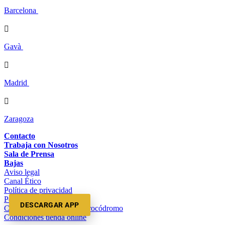
Barcelona

Gavà

Madrid

Zaragoza
Contacto
Trabaja con Nosotros
Sala de Prensa
Bajas
Aviso legal
Canal Ético
Política de privacidad
Política de cookies
DESCARGAR APP
Condiciones y normas del rocódromo
Condiciones tienda online