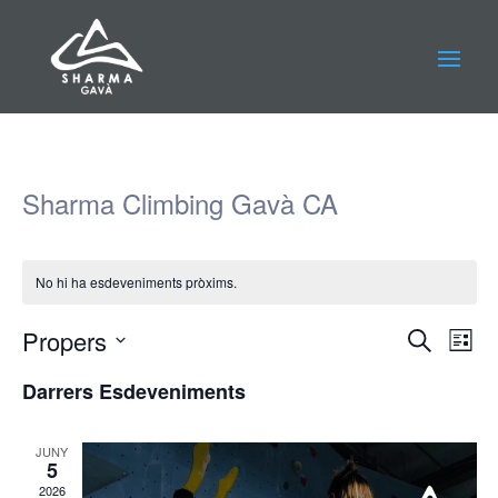
Sharma Climbing Gavà CA
No hi ha esdeveniments pròxims.
Navega
Nav
Propers
Cerca
Llista
de
visual
Selecciona
vis
i
Darrers Esdeveniments
una
Esd
cerca
data.
d'Esde
JUNY
5
2026