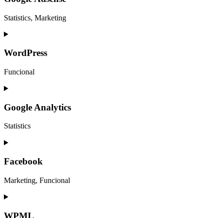
Statistics, Marketing
Consent
to
service
WordPress
google-
adsense
Funcional
Consent
to
service
Google Analytics
wordpress
Statistics
Consent
to
service
Facebook
google-
analytics
Marketing, Funcional
Consent
to
service
WPML