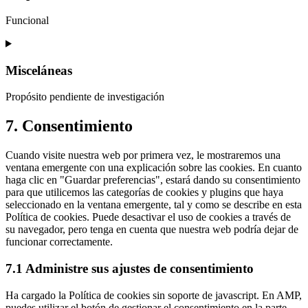
atlassian-
jira-
Funcional
servicedesk
Consent
to
service
Misceláneas
stripe
Propósito pendiente de investigación
Consent
7. Consentimiento
to
service
Cuando visite nuestra web por primera vez, le mostraremos una
misceláneas
ventana emergente con una explicación sobre las cookies. En cuanto
haga clic en "Guardar preferencias", estará dando su consentimiento
para que utilicemos las categorías de cookies y plugins que haya
seleccionado en la ventana emergente, tal y como se describe en esta
Política de cookies. Puede desactivar el uso de cookies a través de
su navegador, pero tenga en cuenta que nuestra web podría dejar de
funcionar correctamente.
7.1 Administre sus ajustes de consentimiento
Ha cargado la Política de cookies sin soporte de javascript. En AMP,
puedes utilizar el botón de gestionar el consentimiento en la parte