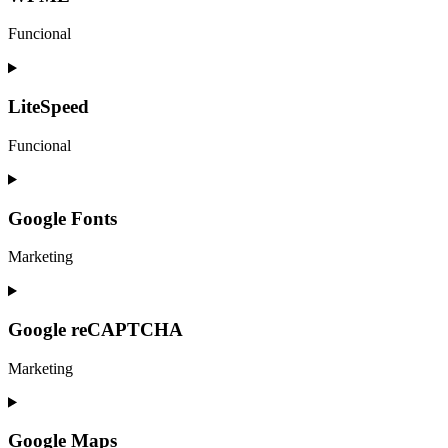
facebook
Funcional
Consent
to
service
LiteSpeed
wpml
Funcional
Consent
to
service
Google Fonts
litespeed
Marketing
Consent
to
service
Google reCAPTCHA
google-
fonts
Marketing
Consent
to
service
Google Maps