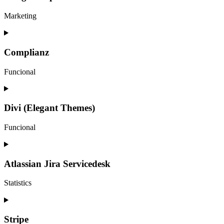
google-
recaptcha
Marketing
Consent
to
service
Complianz
google-
maps
Funcional
Consent
to
service
Divi (Elegant Themes)
complianz
Funcional
Consent
to
service
Atlassian Jira Servicedesk
divi-
(elegant-
Statistics
themes)
Consent
to
service
Stripe