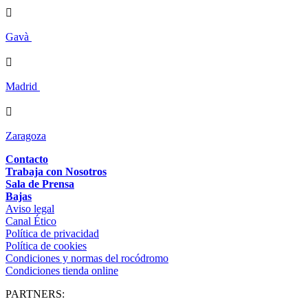

Gavà

Madrid

Zaragoza
Contacto
Trabaja con Nosotros
Sala de Prensa
Bajas
Aviso legal
Canal Ético
Política de privacidad
Política de cookies
Condiciones y normas del rocódromo
Condiciones tienda online
PARTNERS: