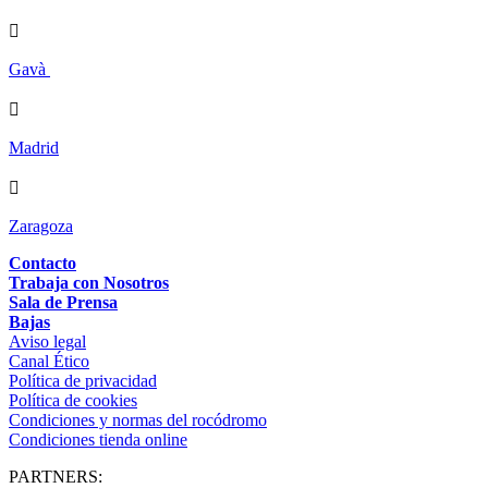

Gavà

Madrid

Zaragoza
Contacto
Trabaja con Nosotros
Sala de Prensa
Bajas
Aviso legal
Canal Ético
Política de privacidad
Política de cookies
Condiciones y normas del rocódromo
Condiciones tienda online
PARTNERS: