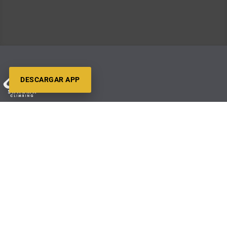
DESCARGAR APP
Barcelona
Gavà
Madrid
Zaragoza
Contacto
Trabaja con Nosotros