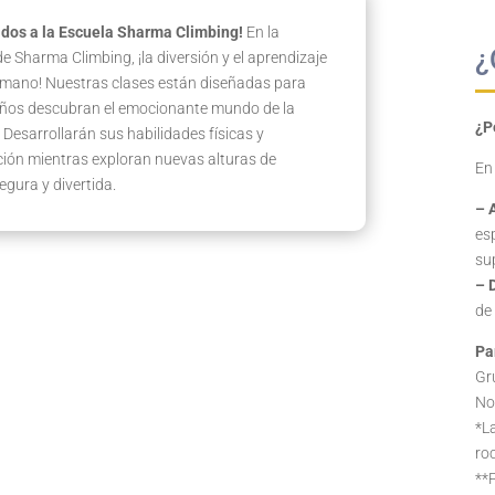
dos a la Escuela
Sharma Climbing!
En la
¿
e Sharma Climbing, ¡la diversión y el aprendizaje
 mano! Nuestras clases están diseñadas para
iños descubran el emocionante mundo de la
¿P
 Desarrollarán sus habilidades físicas y
ión mientras exploran nuevas alturas de
En
gura y divertida.
– 
es
su
– 
de
Pa
Gr
No 
*La
ro
**