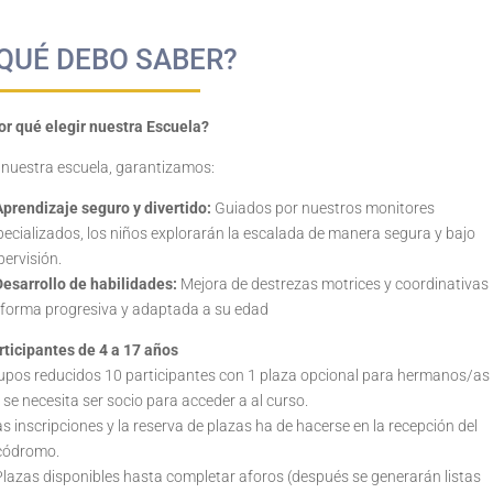
QUÉ DEBO SABER?
or qué elegir nuestra Escuela?
 nuestra escuela, garantizamos:
Aprendizaje seguro y divertido:
Guiados por nuestros monitores
pecializados, los niños explorarán la escalada de manera segura y bajo
pervisión.
Desarrollo de habilidades:
Mejora de destrezas motrices y coordinativas
 forma progresiva y adaptada a su edad
rticipantes de 4 a 17 años
upos reducidos 10 participantes con 1 plaza opcional para hermanos/as
se necesita ser socio para acceder a al curso.
s inscripciones y la reserva de plazas ha de hacerse en la recepción del
códromo.
Plazas disponibles hasta completar aforos (después se generarán listas