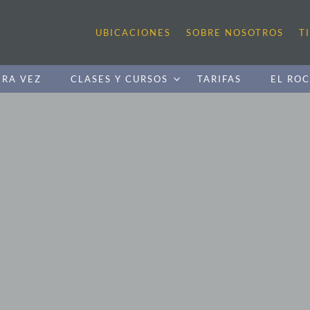
UBICACIONES
SOBRE NOSOTROS
T
ERA VEZ
CLASES Y CURSOS
TARIFAS
EL RO