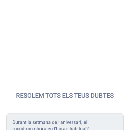
Promocions especials al 9Bar+
Durant els dies de l’aniversari, gaudeix de les
nostres promocions exclusives al
9Bar+
: el
Hot Dog Especial de l’Aniversari
i el combinat
de
vermut + aperitiu
a preu especial. Perfecte
per recarregar energia i celebrar entre amics.
📅
Disponible:
del dimarts 4 al divendres 7
📍
Lloc:
9Bar+ (Zona del Bar)
RESOLEM TOTS ELS TEUS DUBTES
Durant la setmana de l’aniversari, el
rocòdrom obrirà en l’horari habitual?