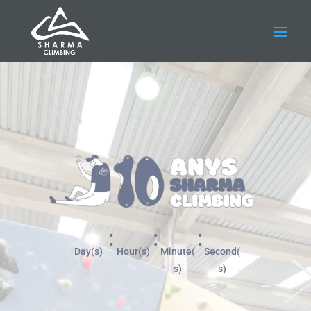
:
:
:
Day(s)
Hour(s)
Minute(
Second(
s)
s)