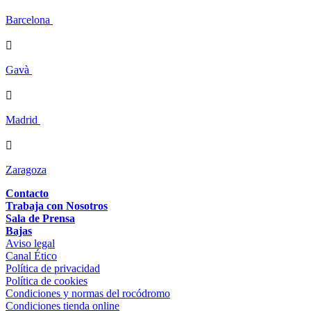
Barcelona

Gavà

Madrid

Zaragoza
Contacto
Trabaja con Nosotros
Sala de Prensa
Bajas
Aviso legal
Canal Ético
Política de privacidad
Política de cookies
Condiciones y normas del rocódromo
Condiciones tienda online