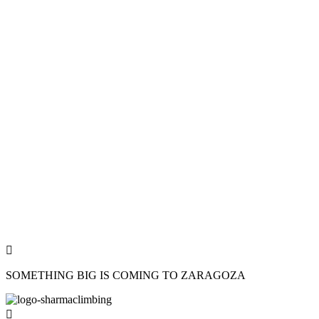
Be part of the launch and receive exclu
latest news
Name
Name
Phone
Phone
Email
Email
Sign up now
He leído y acepto los
términos y condiciones

SOMETHING BIG IS COMING TO ZARAGOZA
