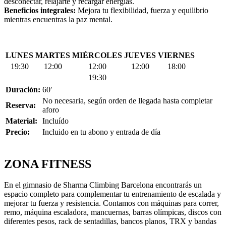
desconectar, relajarte y recargar energías.
Beneficios integrales:
Mejora tu flexibilidad, fuerza y equilibrio
mientras encuentras la paz mental.
LUNES
MARTES
MIÉRCOLES
JUEVES
VIERNES
19:30
12:00
12:00
12:00
18:00
19:30
Duración:
60′
No necesaria, según orden de llegada hasta completar
Reserva:
aforo
Material:
Incluído
Precio:
Incluido en tu abono y entrada de día
ZONA FITNESS
En el gimnasio de Sharma Climbing Barcelona encontrarás un
espacio completo para complementar tu entrenamiento de escalada y
mejorar tu fuerza y resistencia. Contamos con máquinas para correr,
remo, máquina escaladora, mancuernas, barras olímpicas, discos con
diferentes pesos, rack de sentadillas, bancos planos, TRX y bandas