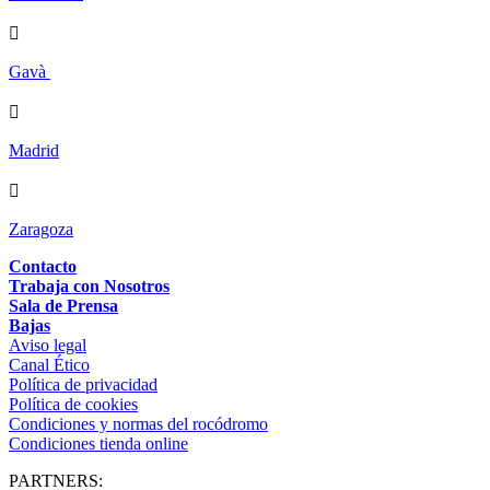

Gavà

Madrid

Zaragoza
Contacto
Trabaja con Nosotros
Sala de Prensa
Bajas
Aviso legal
Canal Ético
Política de privacidad
Política de cookies
Condiciones y normas del rocódromo
Condiciones tienda online
PARTNERS: