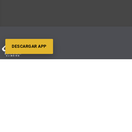
DESCARGAR APP
Barcelona
Gavà
Madrid
Zaragoza
Contacto
Trabaja con Nosotros